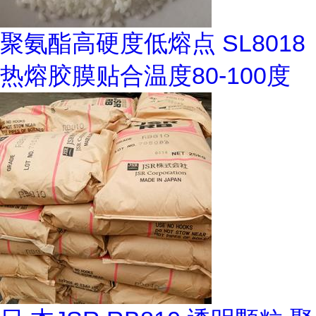
聚氨酯高硬度低熔点 SL8018
热熔胶膜贴合温度80-100度