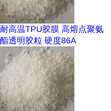
耐高温TPU胶膜 高熔点聚氨
酯透明胶粒 硬度86A