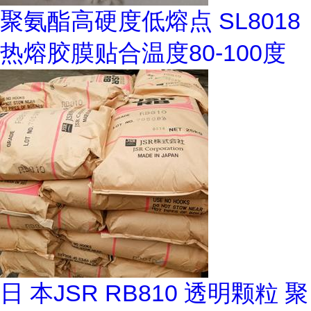
聚氨酯高硬度低熔点 SL8018
热熔胶膜贴合温度80-100度
日 本JSR RB810 透明颗粒 聚