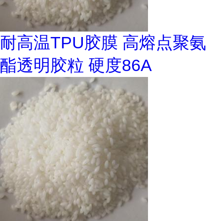
耐高温TPU胶膜 高熔点聚氨
酯透明胶粒 硬度86A