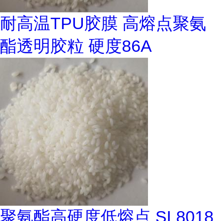
耐高温TPU胶膜 高熔点聚氨
酯透明胶粒 硬度86A
聚氨酯高硬度低熔点 SL8018