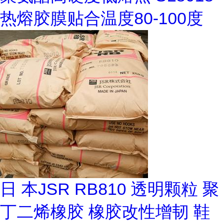
热熔胶膜贴合温度80-100度
日 本JSR RB810 透明颗粒 聚
丁二烯橡胶 橡胶改性增韧 鞋