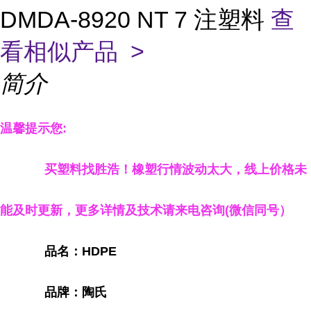
DMDA-8920 NT 7 注塑料
查
看相似产品 >
简介
温馨提示您
:
买塑料找胜浩
！
橡塑行情波动太大，线上
价格
未
能及时更新，
更多详情
及技术
请来电咨询
(
微信同号）
品名：HDPE
品牌：陶氏