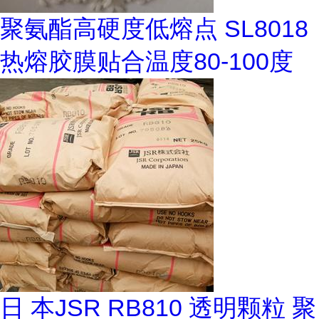
聚氨酯高硬度低熔点 SL8018
热熔胶膜贴合温度80-100度
日 本JSR RB810 透明颗粒 聚