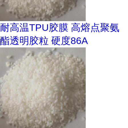
耐高温TPU胶膜 高熔点聚氨
酯透明胶粒 硬度86A