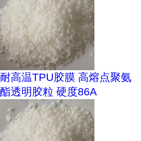
耐高温TPU胶膜 高熔点聚氨
酯透明胶粒 硬度86A