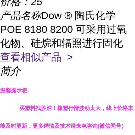
价格：
25
产品名称
Dow ® 陶氏化学
POE 8180 8200 可采用过氧
化物、硅烷和辐照进行固化
查看相似产品 >
简介
温馨提示您
:
买塑料找胜浩
！
橡塑行情波动太大，线上
价格
未
能及时更新，
更多详情
及技术
请来电咨询
(
微信同号）