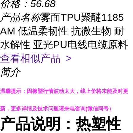
价格：
56.68
产品名称
雾面TPU聚醚1185
AM 低温柔韧性 抗微生物 耐
水解性 亚光PU电线电缆原料
查看相似产品 >
简介
温馨提示：因橡塑行情波动太大，线上
价格
未能及时更
新，更多详情
及技术
问题
请来电咨询
(
微信同号）
产品说明：热塑性