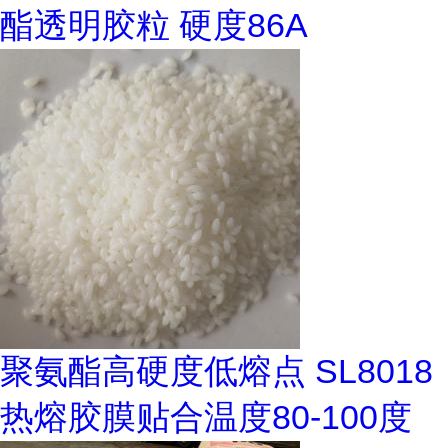
酯透明胶粒 硬度86A
聚氨酯高硬度低熔点 SL8018
热熔胶膜贴合温度80-100度