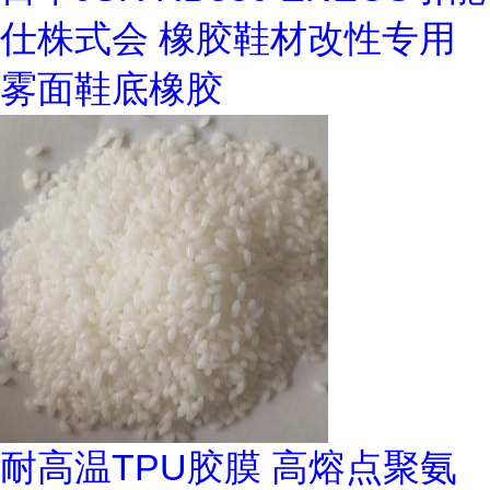
仕株式会 橡胶鞋材改性专用
雾面鞋底橡胶
耐高温TPU胶膜 高熔点聚氨