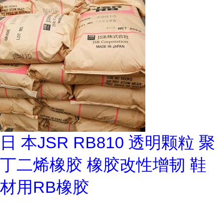
日 本JSR RB810 透明颗粒 聚
丁二烯橡胶 橡胶改性增韧 鞋
材用RB橡胶