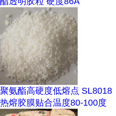
酯透明胶粒 硬度86A
聚氨酯高硬度低熔点 SL8018
热熔胶膜贴合温度80-100度