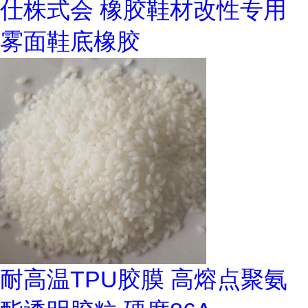
仕株式会 橡胶鞋材改性专用
雾面鞋底橡胶
耐高温TPU胶膜 高熔点聚氨