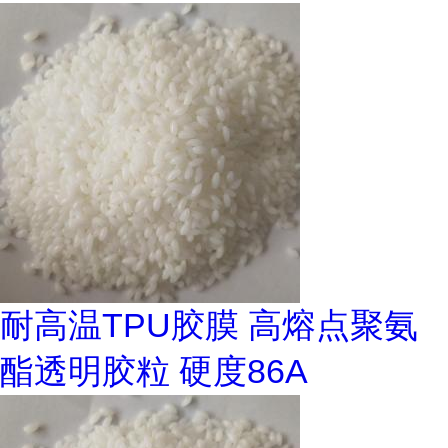
耐高温TPU胶膜 高熔点聚氨
酯透明胶粒 硬度86A