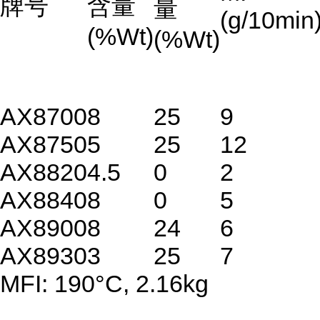
牌号
含量
量
(g/10min
(%Wt)
(%Wt)
AX8700
8
25
9
AX8750
5
25
12
AX8820
4.5
0
2
AX8840
8
0
5
AX8900
8
24
6
AX8930
3
25
7
MFI: 190°C, 2.16kg