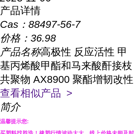
产品详情
Cas：
88497-56-7
价格：
36.98
产品名称
高极性 反应活性 甲
基丙烯酸甲酯和马来酸酐接枝
共聚物 AX8900 聚酯增韧改性
查看相似产品 >
简介
温馨提示您:
买塑料找胜浩！橡塑行情波动太大，线上价格未能及时