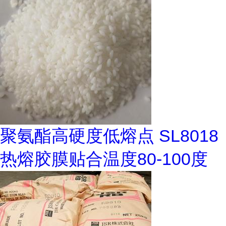
聚氨酯高硬度低熔点 SL8018
热熔胶膜贴合温度80-100度