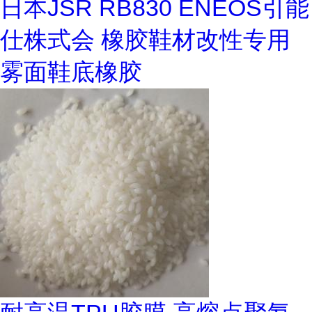
日本JSR RB830 ENEOS引能
仕株式会 橡胶鞋材改性专用
雾面鞋底橡胶