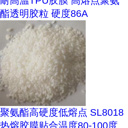
耐高温TPU胶膜 高熔点聚氨
酯透明胶粒 硬度86A
聚氨酯高硬度低熔点 SL8018
热熔胶膜贴合温度80-100度