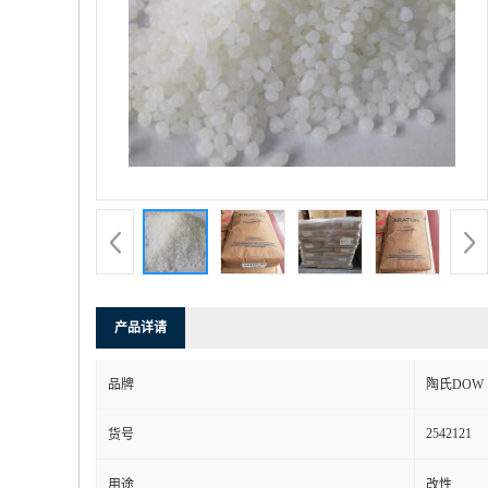
产品详请
品牌
陶氏DOW
2542121
货号
用途
改性