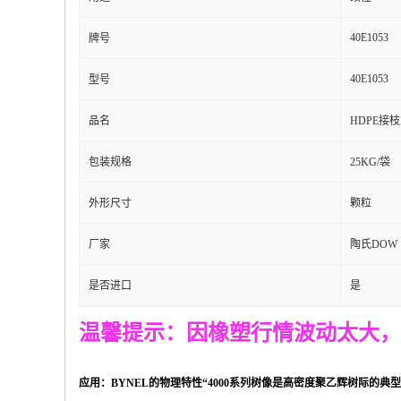
40E1053
牌号
40E1053
型号
品名
HDPE接枝
包装规格
25KG/袋
外形尺寸
颗粒
厂家
陶氏DOW
是否进口
是
温馨提示：因橡塑行情波动太大，
应用：BYNEL的物理特性“4000系列树像是高密度聚乙辉树际的