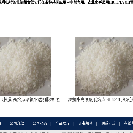
。这种独特的性能组合使它们在各种共挤应用中非常有用。农业化学品用HDPE/EVOH管
。
PU胶膜 高熔点聚氨酯透明胶粒 硬
聚氨酯高硬度低熔点 SL8018 热熔
度86A
合温度80-100度
页
|
公司介绍
|
公司动态
|
产品展厅
|
证书荣誉
|
联系方式
|
在线