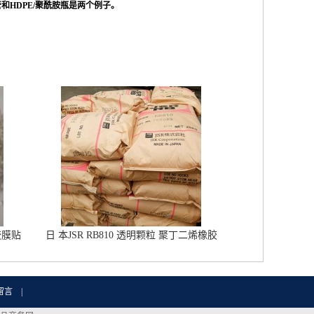
和HDPE/聚酰胺瓶是两个例子。
胶膜贴
日 本JSR RB810 透明颗粒 聚丁二烯橡胶
橡胶改性增韧 鞋材用RB橡胶
留言
|