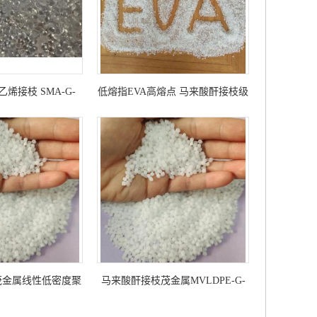
烯接枝 SMA-G-
低熔指EVA高熔点 马来酸酐接枝级
ABS、PC/ABS等合
EVA-G-MAH材料
相容性
茂金属线性低密度聚
马来酸酐接枝茂金属MVLDPE-G-
g-mLLDPE
MAH 超高接枝率聚乙烯 高抗刺穿