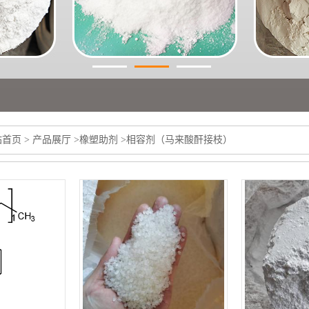
站首页
>
产品展厅
>
橡塑助剂
>
相容剂（马来酸酐接枝）