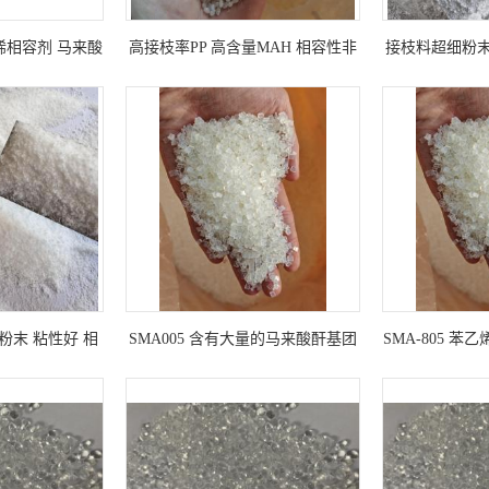
烯相容剂 马来酸
高接枝率PP 高含量MAH 相容性非
接枝料超细粉末P
E-G-MAH
常好 提高聚丙烯涂覆性和喷漆性
米微粉 
粉末 粘性好 相
SMA005 含有大量的马来酸酐基团
SMA-805 
炼可 造粒共混
苯乙烯和马来酸酐的无规共聚物
剂 聚酰胺类