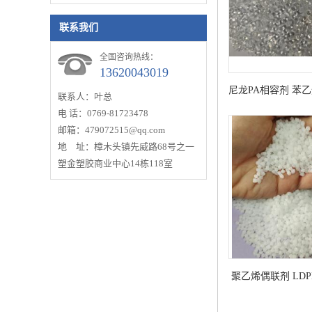
硬度86A
联系我们
全国咨询热线：
13620043019
尼龙PA相容剂 苯乙烯
联系人：叶总
MAH 提高PA/ABS
电 话：0769-81723478
邮箱：479072515@qq.com
用兼
地 址：樟木头镇先威路68号之一
塑金塑胶商业中心14栋118室
聚乙烯偶联剂 LDP
兼容剂 提高复合