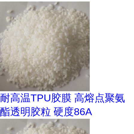
耐高温TPU胶膜 高熔点聚氨
酯透明胶粒 硬度86A