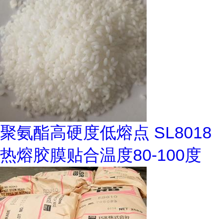
聚氨酯高硬度低熔点 SL8018
热熔胶膜贴合温度80-100度