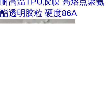
耐高温TPU胶膜 高熔点聚氨
酯透明胶粒 硬度86A
聚氨酯高硬度低熔点 SL8018
热熔胶膜贴合温度80-100度