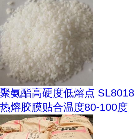
聚氨酯高硬度低熔点 SL8018
热熔胶膜贴合温度80-100度