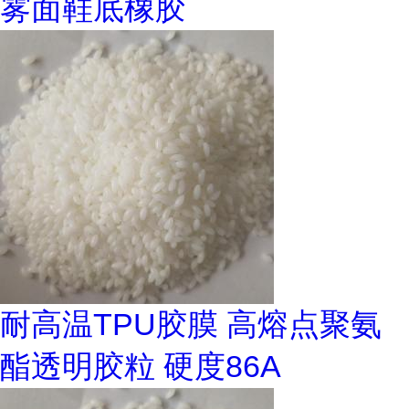
雾面鞋底橡胶
耐高温TPU胶膜 高熔点聚氨
酯透明胶粒 硬度86A