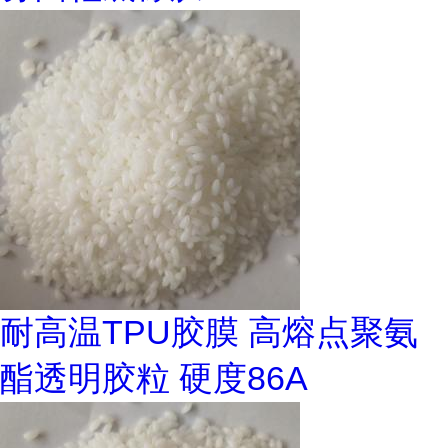
耐高温TPU胶膜 高熔点聚氨
酯透明胶粒 硬度86A