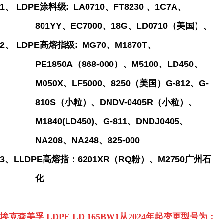
1、
LDPE
涂料级
:
LA0710
、
FT8230
、
1C7A
、
801YY
、
EC7000
、
18G
、
LD0710
（美国）、
2、
LDPE
高熔指级
:
MG70
、
M1870T
、
PE1850A
（
868-000
）、
M5100
、
LD450
、
M050X
、
LF5000
、
8250
（美国）
G-812
、
G-
810S
（小粒）、
DNDV-0405R
（小粒）、
M1840(LD450)
、
G-811
、
DNDJ0405
、
NA208
、
NA248
、
825-000
3、LLDPE高熔指：6201XR（RQ粉）、M2750广州石
化
埃克森美孚 LDPE LD 165BW1从2024年起变更型号为：