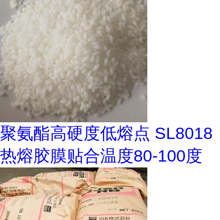
聚氨酯高硬度低熔点 SL8018
热熔胶膜贴合温度80-100度