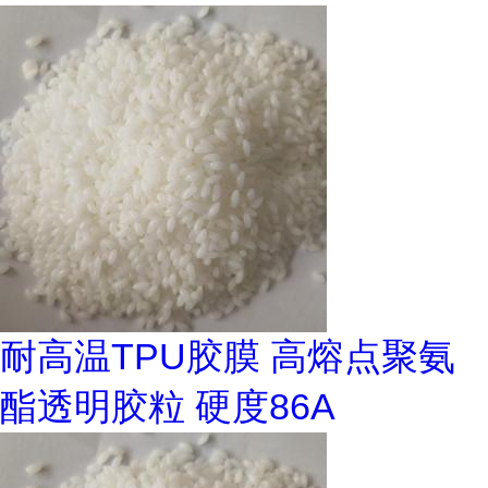
耐高温TPU胶膜 高熔点聚氨
酯透明胶粒 硬度86A