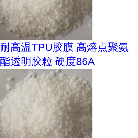
耐高温TPU胶膜 高熔点聚氨
酯透明胶粒 硬度86A