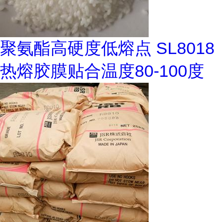
聚氨酯高硬度低熔点 SL8018
热熔胶膜贴合温度80-100度