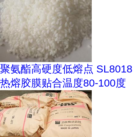
聚氨酯高硬度低熔点 SL8018
热熔胶膜贴合温度80-100度