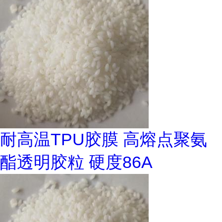
耐高温TPU胶膜 高熔点聚氨
酯透明胶粒 硬度86A