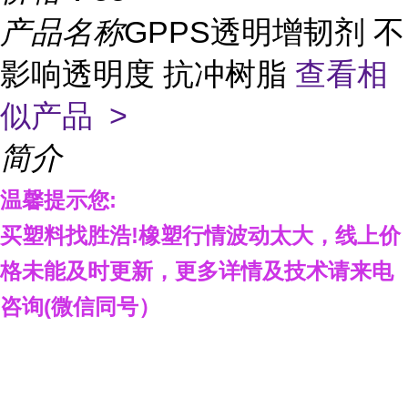
产品名称
GPPS透明增韧剂 不
影响透明度 抗冲树脂
查看相
似产品 >
简介
温馨提示您
:
买塑料找胜浩
!
橡塑行情波动太大，线上
价
格
未能及时更新，
更多详情
及技术
请来电
咨询
(
微信同号）