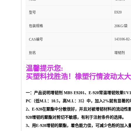
E920
型号
包装规格
20KG/袋
143106-82-
CAS编号
别名
增韧剂
温馨提示您
:
买塑料找胜浩
！
橡塑行情波动太大
一：产品说明增韧剂 MBS E9201、E-920常温增韧
PC（低M.I.：10.5，高M.I.：35）中，加入2%就有显著
2、E-920在聚酯中分散很好，并且对被增韧材料的流
920增韧的聚酯对剪切不敏感，有利于注射条件的选择。
3、用E-920增韧的聚酯，着色能力佳，可减少色粉的加入