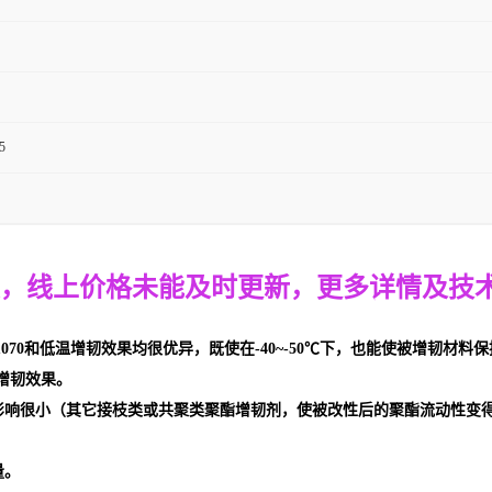
5
，线上
价格
未能及时更新，
更多详情
及技
效果UV1070和低温增韧效果均很优异，既使在-40~-50℃下，也能使被增
的增韧效果。
动性影响很小（其它接枝类或共聚类聚酯增韧剂，使被改性后的聚酯流动性变
量。