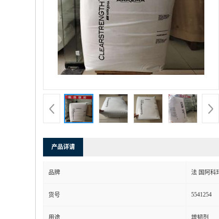
产品详请
品牌
法 国阿科
5541254
货号
用途
增韧剂