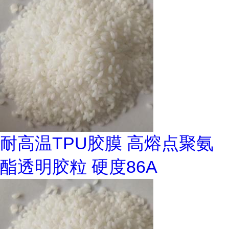
耐高温TPU胶膜 高熔点聚氨
酯透明胶粒 硬度86A