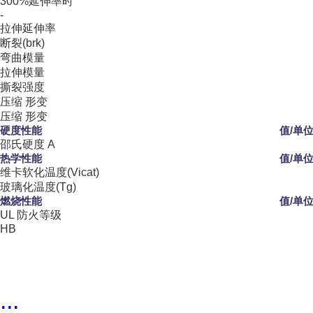
300%延伸率时
-
拉伸延伸率
断裂(brk)
弯曲模量
拉伸模量
撕裂强度
压缩 形变
压缩 形变
硬度性能
值/单
邵氏硬度 A
热学性能
值/单
维卡软化温度(Vicat)
玻璃化温度(Tg)
燃烧性能
值/单
UL 防火等级
HB
...