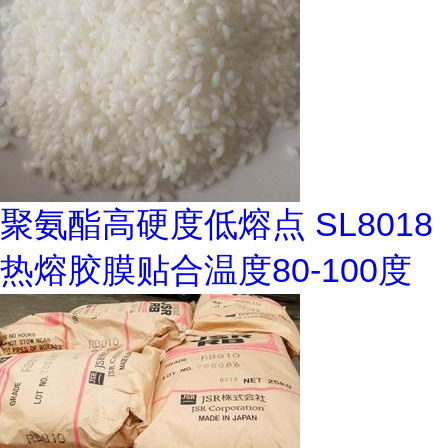
聚氨酯高硬度低熔点 SL8018
热熔胶膜贴合温度80-100度