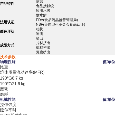
耐磨
产品特性
食品接触级
饮用水级
耐水解
FDA(食品药品监督管理局)
法规认证
NSF(美国卫生基金会食品认证)
粒状
颜色形状
透明
挤出
片材挤出
成型方式
型材挤出
薄膜挤出
技术参数
物理性能
值/单
比重
熔体质量流动速率(MFR)
190℃/8.7 kg
190℃/21.6 kg
磨耗
磨耗
机械性能
值/单
拉伸强度
延伸率时