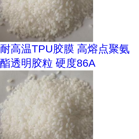
耐高温TPU胶膜 高熔点聚氨
酯透明胶粒 硬度86A