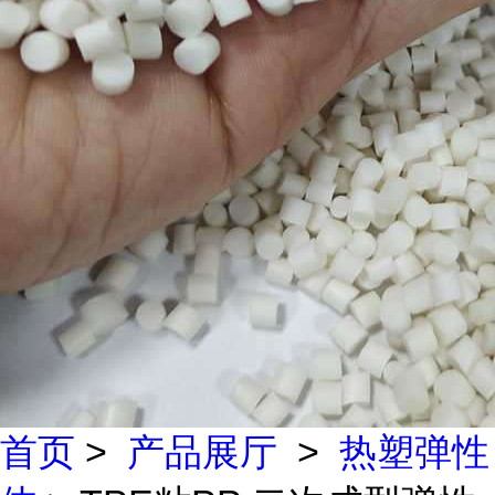
首页
>
产品展厅
>
热塑弹性