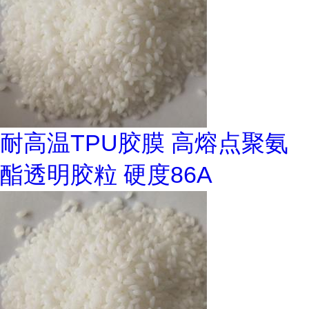
耐高温TPU胶膜 高熔点聚氨
酯透明胶粒 硬度86A