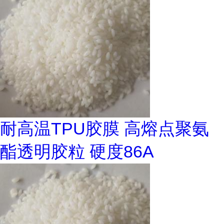
耐高温TPU胶膜 高熔点聚氨
酯透明胶粒 硬度86A