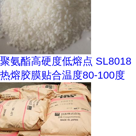
聚氨酯高硬度低熔点 SL8018
热熔胶膜贴合温度80-100度