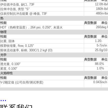
12.0
ft-lb/
伊佐德冲击值
, 缺口, 73F
180
ft-lb
拉伸冲击值
, 类型 "S"
480
in-lb
仪表控制抗冲击能量
@ 峰值, 73F
热
性能
典型数据
单位
260
deg 
HDT（热畸变温度）, 264 psi, 0.250", 未退火
物理
性能
典型数据
单位
1.20
-
比重
, 固体
5-7
in/in
模塑收缩量
, flow, 0.125"
25.0
g/10
熔体流动速率
, 标称, 300C/1.2 kgf (O)
光学
性能
典型数据
单位
88.0
%
透光量
, 0.100"
1.0
%
雾度
, 0.100"
火焰特性
性能
典型数据
单位
0.043
inch
V-2额定值 (公司自用/测试厚度)
...