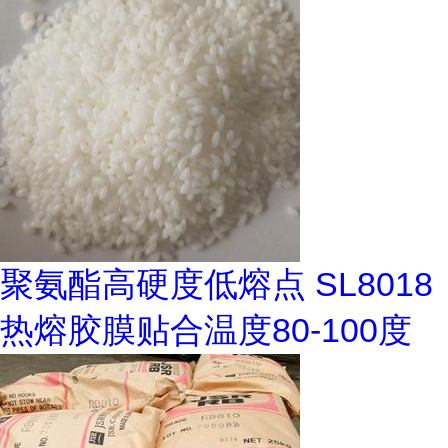
聚氨酯高硬度低熔点 SL8018
热熔胶膜贴合温度80-100度