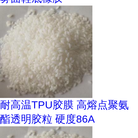
耐高温TPU胶膜 高熔点聚氨
酯透明胶粒 硬度86A