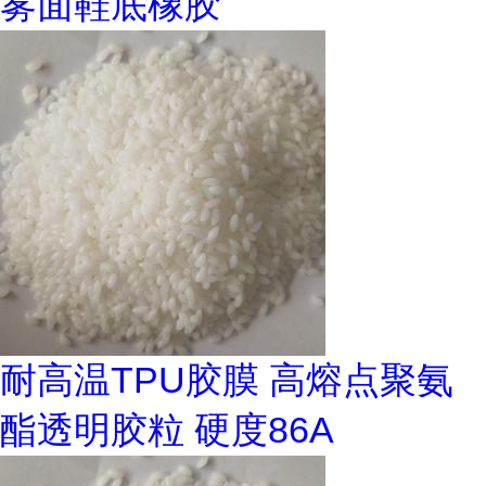
雾面鞋底橡胶
耐高温TPU胶膜 高熔点聚氨
酯透明胶粒 硬度86A