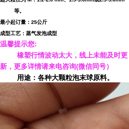
等。
最小起订量：25公斤
成型工艺：蒸气发泡成型
温馨提示您
:
橡塑行情波动太大，线上未能及时更
新，
更多详情请来电咨询
(
微信同号）
用途：各种大颗粒泡末球原料。