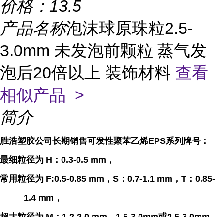
价格：
13.5
产品名称
泡沫球原珠粒2.5-
3.0mm 未发泡前颗粒 蒸气发
泡后20倍以上 装饰材料
查看
相似产品 >
简介
胜浩塑胶公司
长期
销售可发性聚苯乙烯
EPS
系列牌号
：
最细粒径为
H
：
0.3-0.5 mm，
常用粒径为 F:0.5-0.85 mm，
S
：
0.7-1.1 mm，
T
：
0.85-
1.4 mm，
超大粒径为 M
：
1.2-2.0 mm、1.5-3.0mm或2.5-3.0mm