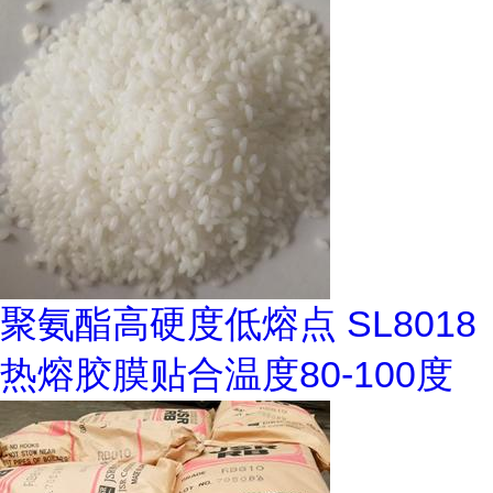
聚氨酯高硬度低熔点 SL8018
热熔胶膜贴合温度80-100度