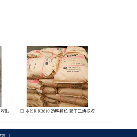
胶膜贴
日 本JSR RB810 透明颗粒 聚丁二烯橡胶
橡胶改性增韧 鞋材用RB橡胶
留言
|