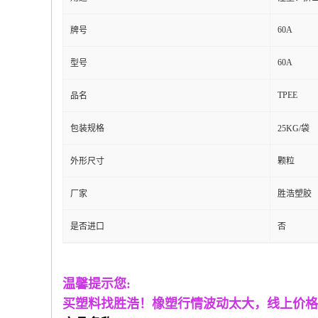
60A
牌号
60A
型号
TPEE
品名
包装规格
25KG/袋
外形尺寸
颗粒
厂家
胜浩塑胶
是否进口
否
温馨提示您
:
买塑料找胜浩！
橡塑行情波动太大，线上价格