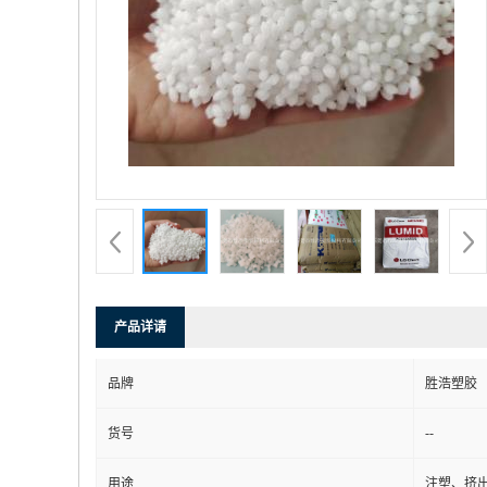
产品详请
品牌
胜浩塑胶
--
货号
用途
注塑、挤