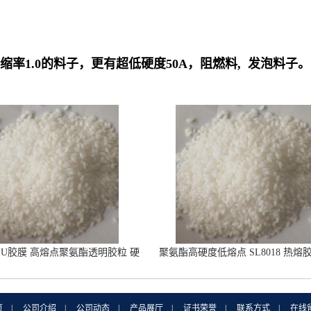
缩率1.0的料子，更有超低硬度50A，阻燃料, 发泡料子。
PU胶膜 高熔点聚氨酯透明胶粒 硬
聚氨酯高硬度低熔点 SL8018 热熔
度86A
合温度80-100度
页
|
公司介绍
|
公司动态
|
产品展厅
|
证书荣誉
|
联系方式
|
在线