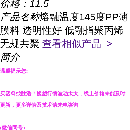
价格：
11.5
产品名称
熔融温度145度PP薄
膜料 透明性好 低融指聚丙烯
无规共聚
查看相似产品 >
简介
温馨提示您
:
买塑料找胜浩
！
橡塑行情波动太大，线上
价格
未能及时
更新，
更多详情
及技术
请来电咨询
(
微信同号）