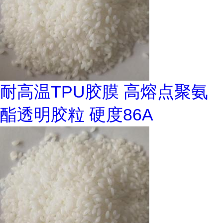
耐高温TPU胶膜 高熔点聚氨
酯透明胶粒 硬度86A