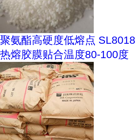
聚氨酯高硬度低熔点 SL8018
热熔胶膜贴合温度80-100度