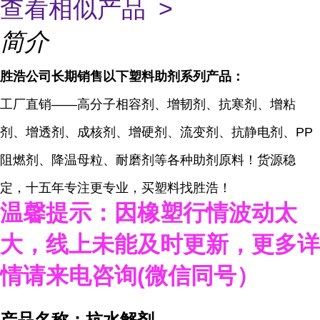
查看相似产品 >
简介
胜浩公司
长期
销
售
以下塑料
助剂
系列
产品
：
工厂直销——高分子相容剂、增韧剂、抗寒剂、增粘
剂、增透剂、成核剂、增硬剂、流变剂、抗静电剂、PP
阻燃剂、降温母粒、耐磨剂等各种助剂原料！货源稳
定，十五年专注更专业，买塑料找胜浩！
温馨提示：因橡塑行情波动太
大，线上未能及时更新，
更多详
情请来电咨询
(
微信同号）
产品名称：抗水解剂