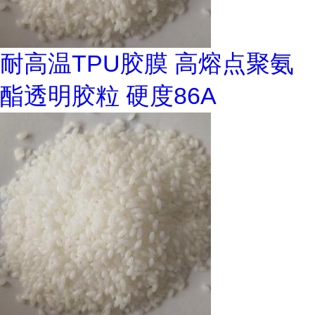
耐高温TPU胶膜 高熔点聚氨
酯透明胶粒 硬度86A