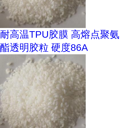
耐高温TPU胶膜 高熔点聚氨
酯透明胶粒 硬度86A