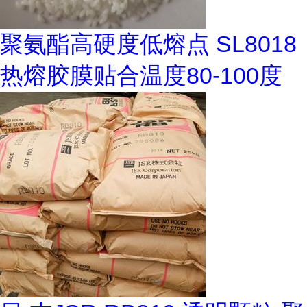
聚氨酯高硬度低熔点 SL8018
热熔胶膜贴合温度80-100度