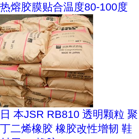
热熔胶膜贴合温度80-100度
日 本JSR RB810 透明颗粒 聚
丁二烯橡胶 橡胶改性增韧 鞋