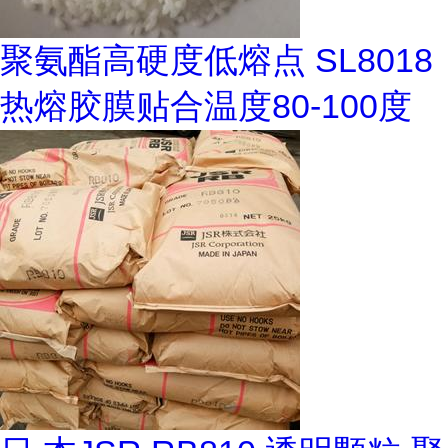
聚氨酯高硬度低熔点 SL8018
热熔胶膜贴合温度80-100度