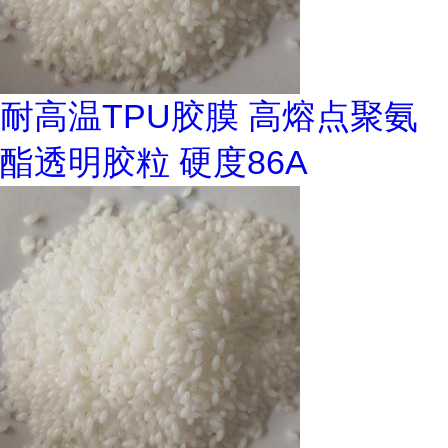
耐高温TPU胶膜 高熔点聚氨
酯透明胶粒 硬度86A