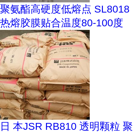
聚氨酯高硬度低熔点 SL8018
热熔胶膜贴合温度80-100度
日 本JSR RB810 透明颗粒 聚