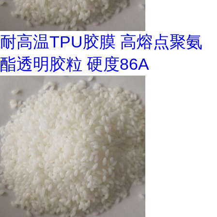
耐高温TPU胶膜 高熔点聚氨
酯透明胶粒 硬度86A