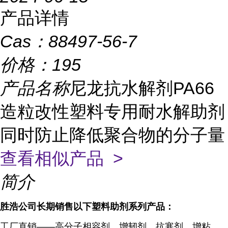
产品详情
Cas：
88497-56-7
价格：
195
产品名称
尼龙抗水解剂PA66
造粒改性塑料专用耐水解助剂
同时防止降低聚合物的分子量
查看相似产品 >
简介
胜浩公司
长期
销
售
以下塑料
助剂
系列
产品
：
工厂直销——高分子相容剂、增韧剂、抗寒剂、增粘