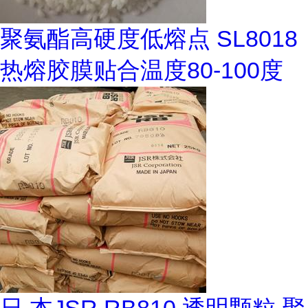
聚氨酯高硬度低熔点 SL8018
热熔胶膜贴合温度80-100度