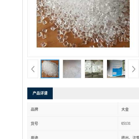
产品详请
品牌
大金
05131
货号
用途
挤出、注