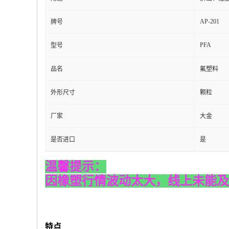
AP-201
牌号
PFA
型号
品名
氟塑料
外形尺寸
颗粒
厂家
大金
是否进口
是
温馨提示：
因橡塑行情波动太大，线上未能及
特点