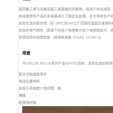
是四氟乙烯与全氟烷基乙烯基醚的共聚物，适用于挤出成型
高纯度牌号产品的末端基进行了稳定化处理，在半导体生产
具有优良的耐热性（在-200℃到260℃广范围的温度区域保
优良的电气特性（高频下的低介电常数与低介电损耗因子、
非常优异的阻燃性能（极限氧指数 95Vol%, UL94V-0)
用途
NEOFLON PFA AP系列产品与PTFE同样，具有优
复合注射成型零件
电线包覆材料
适用于高纯度介质的管、瓶
薄膜
耐腐蚀衬板