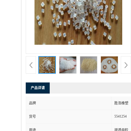
产品详请
品牌
胜浩橡塑
5541254
货号
用途
增透母粒