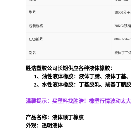
型号
10000分
包装规格
20KG/铁桶
88497-56-7
CAS编号
别名
液体丁二
胜浩塑胶公司长期供应各种液体橡胶：
1、油性液体橡胶：液体丁腈、
液体
丁基
2、水性液体橡胶：丁基胶乳、羧基丁腈
温馨提示：买塑料找胜浩！橡塑行情波动太大
产品名称：液体顺丁橡胶
外观：透明液体