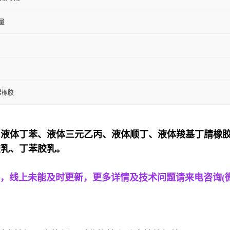
子量
烯橡胶
、
液体
丁苯、
液体
三元乙丙、
液体
顺丁、
液体
羧基丁腈
橡
胶乳、丁苯胶乳。
，线上未能及时更新，更多详情及技术问题请来电咨询(