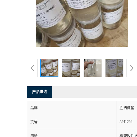
产品详请
品牌
胜浩橡塑
5541254
货号
用途
橡塑改性