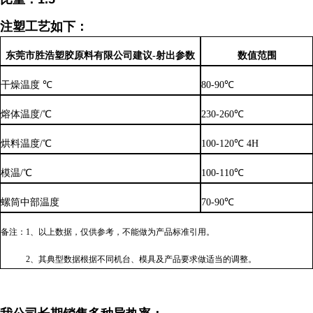
注塑工艺如下：
东莞市胜浩塑胶原料有限公司
建议
-
射出参数
数值范围
干燥温度
℃
80-90
℃
熔体温度/
℃
230-260
℃
烘料温度/
℃
1
0
0-1
2
0
℃ 4H
模温/
℃
100-110
℃
螺筒中部温度
70-90
℃
备注：1、以上数据，仅供参考，不能做为产品标准引用。
2、其典型数据根据不同机台、模具及产品要求做适当的调整。