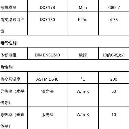
ISO 178
Mpa
8362.7
弯曲模量
ISO 180
KJ
4.75
简支梁缺口冲
/㎡
击
电气性能
体积电阻
DIN EN61340
10
的
6-8
次方
欧姆
热性能
ASTM D648
200
热变形温度
℃
W/m-K
50
导热率
（
水平
激光法
传导）
W/m-K
10
导热率
（
垂直
激光法
传导）