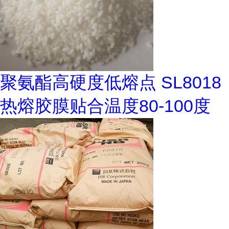
聚氨酯高硬度低熔点 SL8018
热熔胶膜贴合温度80-100度