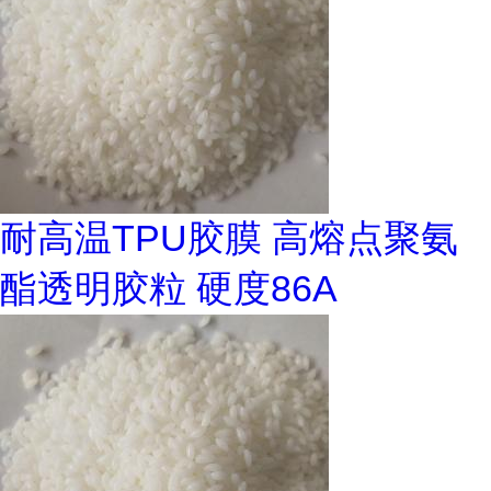
耐高温TPU胶膜 高熔点聚氨
酯透明胶粒 硬度86A