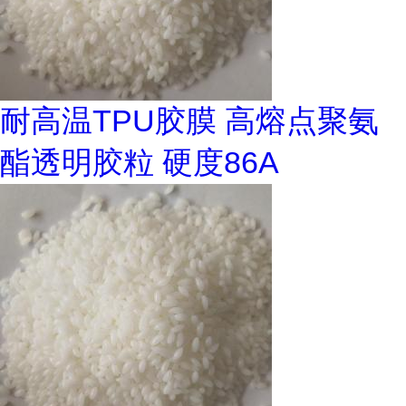
耐高温TPU胶膜 高熔点聚氨
酯透明胶粒 硬度86A