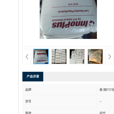
产品详请
品牌
泰 国PTT
--
货号
用途
中空