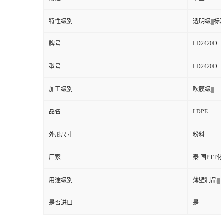
特性级别
透明级|||标准
LD2420D
牌号
LD2420D
型号
加工级别
吹膜级|||
LDPE
品名
外形尺寸
粉料
厂家
泰 国PTT
用途级别
薄壁制品|||
是否进口
是