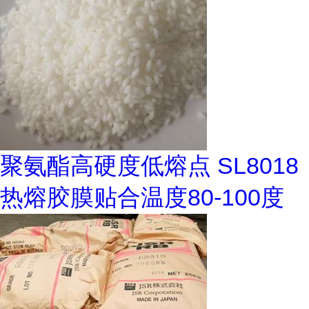
聚氨酯高硬度低熔点 SL8018
热熔胶膜贴合温度80-100度