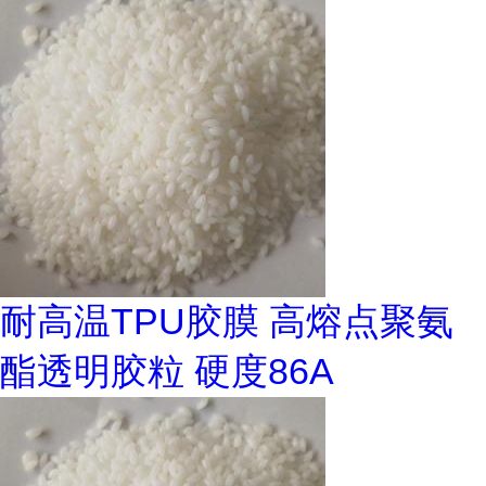
耐高温TPU胶膜 高熔点聚氨
酯透明胶粒 硬度86A