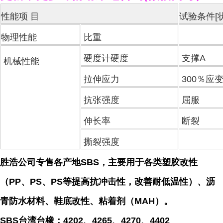
性能项 目
试验条件[
物理性能
比重
硬度计硬度
支撑A
机械性能
拉伸应力
300％应
抗张强度
屈服
伸长率
断裂
撕裂强度
胜浩公司专售各产地SBS，主要用于各类塑胶改性
（PP、PS、PS等提高抗冲击性，改善耐低温性）、沥
青防水材料、鞋底改性、粘着剂（MAH）。
SBS台湾台橡：4202、4265、4270、4402