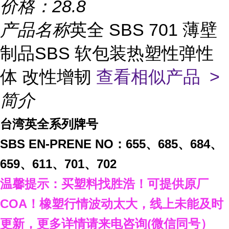
价格：
28.8
产品名称
英全 SBS 701 薄壁
制品SBS 软包装热塑性弹性
体 改性增韧
查看相似产品 >
简介
台湾英全系列牌号
SBS
EN-PRENE NO：
655
、
685
、
684
、
659
、
611
、
701
、
702
温馨提示：买塑料找胜浩
！
可提供原厂
COA
！橡塑行情波动太大，线上未能及时
更新，
更多详情请来电咨询
(
微信同号）