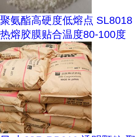
聚氨酯高硬度低熔点 SL8018
热熔胶膜贴合温度80-100度