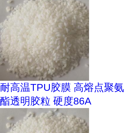
耐高温TPU胶膜 高熔点聚氨
酯透明胶粒 硬度86A