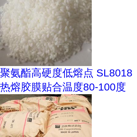
聚氨酯高硬度低熔点 SL8018
热熔胶膜贴合温度80-100度