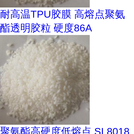
耐高温TPU胶膜 高熔点聚氨
酯透明胶粒 硬度86A
聚氨酯高硬度低熔点 SL8018