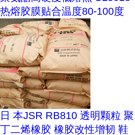
热熔胶膜贴合温度80-100度
日 本JSR RB810 透明颗粒 聚
丁二烯橡胶 橡胶改性增韧 鞋