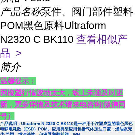
产品名称
泵件、阀门部件塑料
POM黑色原料Ultraform
N2320 C BK110
查看相似产
品 >
简介
温馨提示：
因橡塑行情波动太大，线上未能及时更
新，更多详情及技术请来电咨询
(
微信同
号）
产品说明：Ultraform N 2320 C BK110是一种用于注塑成型的着色黑色
电静电耗散（ESD）POM。应用典型应用包括气体加注口盖，燃油泵壳
体/盖帽，燃油法兰，储液器和翻转阀，WH