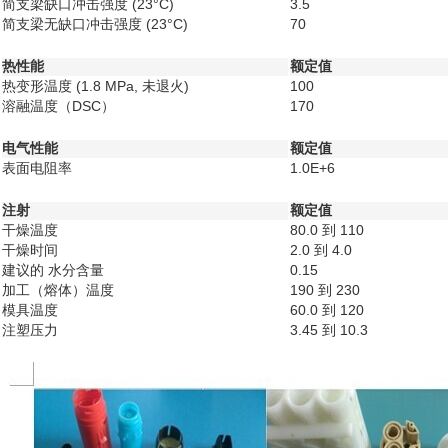
简支梁缺口冲击强度
(23°C)
3.5
简支梁无缺口冲击强度
(23°C)
70
热性能
额定值
热变形温度
(1.8 MPa, 未退火)
100
溶融温度（DSC）
170
电气性能
额定值
表面电阻率
1.0E+6
注射
额定值
干燥温度
80.0 到 110
干燥时间
2.0 到 4.0
建议的 水分含量
0.15
加工（熔体）温度
190 到 230
模具温度
60.0 到 120
注塑压力
3.45 到 10.3