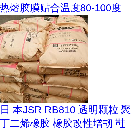
热熔胶膜贴合温度80-100度
日 本JSR RB810 透明颗粒 聚
丁二烯橡胶 橡胶改性增韧 鞋