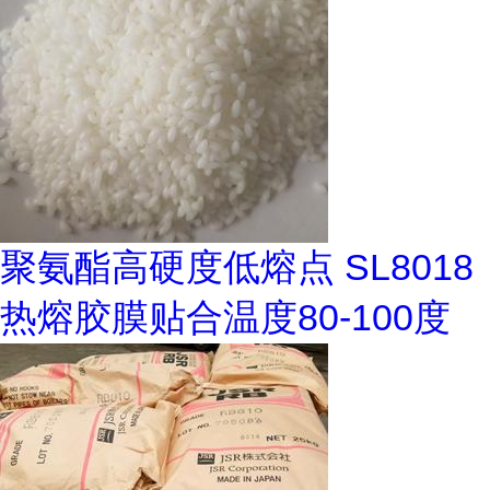
聚氨酯高硬度低熔点 SL8018
热熔胶膜贴合温度80-100度