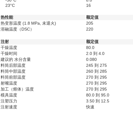
-30°C
8.0
23°C
16
热性能
额定值
热变形温度
(1.8 MPa, 未退火)
205
溶融温度（DSC）
220
注射
额定值
干燥温度
80.0
干燥时间
2.0 到 4.0
建议的 水分含量
0.080
料筒后部温度
245 到 275
料筒中部温度
260 到 285
料筒前部温度
270 到 295
射嘴温度
270 到 295
加工（熔体）温度
270 到 295
模具温度
80.0 到 95.0
注塑压力
3.50 到 12.5
注射速度
快速