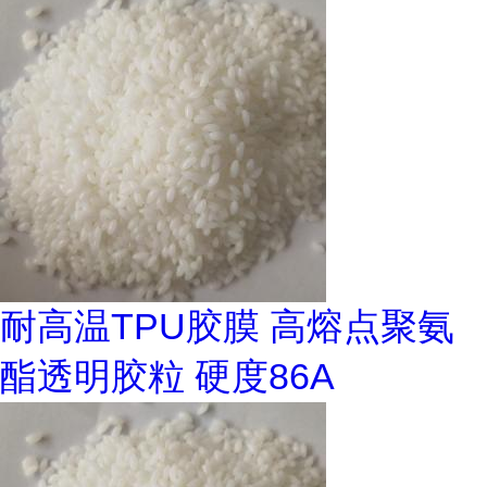
耐高温TPU胶膜 高熔点聚氨
酯透明胶粒 硬度86A