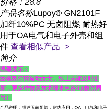
价格：
28.8
产品名称
Lupoy® GN2101F
加纤10%PC 无卤阻燃 耐热好
用于OA电气和电子外壳和组
件
查看相似产品 >
简介
温馨提示：
因橡塑行情波动太大，线上未能及时更
新，更多详情及技术请来电咨询
(
微信同
号）
产品说明：描述无卤阻燃，耐热应用，OA，电气和电子