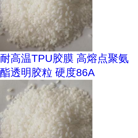
耐高温TPU胶膜 高熔点聚氨
酯透明胶粒 硬度86A