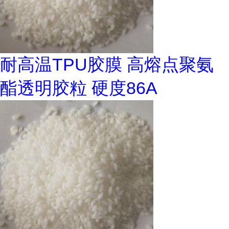
耐高温TPU胶膜 高熔点聚氨
酯透明胶粒 硬度86A