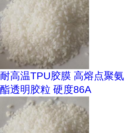
耐高温TPU胶膜 高熔点聚氨
酯透明胶粒 硬度86A