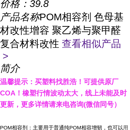
价格：
39.8
产品名称
POM相容剂 色母基
材改性增容 聚乙烯与聚甲醛
复合材料改性
查看相似产品
>
简介
温馨提示：买塑料找胜浩
！
可提供原厂
COA
！橡塑行情波动太大，线上未能及时
更新，
更多详情请来电咨询
(
微信同号）
POM相容剂：主要用于普通纯POM相容增韧，也可以
用