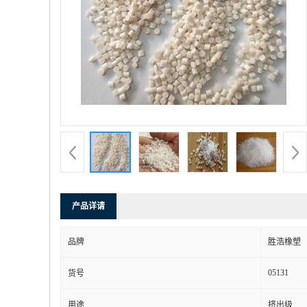
产品详请
品牌
胜浩橡塑
05131
货号
用途
挤出级