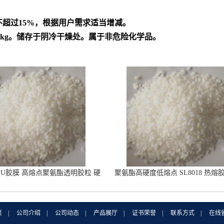
不超过
15%
，根据用户需求适当增减。
5kg
。储存于阴冷干燥处。属于非危险化学品。
PU胶膜 高熔点聚氨酯透明胶粒 硬
聚氨酯高硬度低熔点 SL8018 热熔
度86A
合温度80-100度
页
|
公司介绍
|
公司动态
|
产品展厅
|
证书荣誉
|
联系方式
|
在线