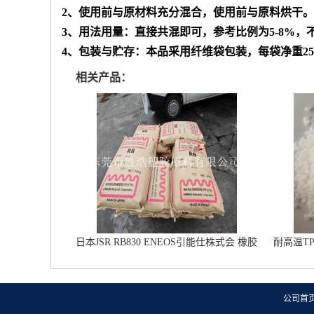
2
、使用前与原材料充分混合，使用前与原料烘干。
3
、
用法用量：直接共混即可，参考比例为
5-8%
，
4
、包装与贮存：本品采用纤维袋包装，每袋净重
2
相关产品：
日本JSR RB830 ENEOS引能仕株式会 橡胶
耐高温T
鞋材改性专用 雾面鞋底橡胶
公司首