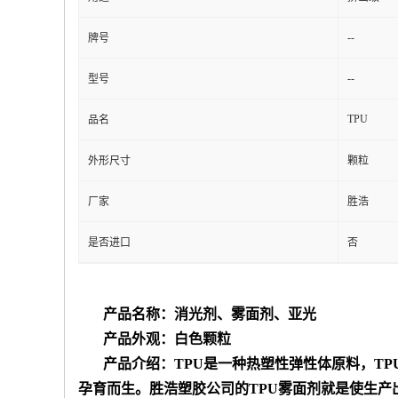
--
牌号
--
型号
TPU
品名
外形尺寸
颗粒
厂家
胜浩
是否进口
否
产品名称：
消光剂、雾面剂、亚光
产品外观：白色颗粒
产品介绍：
TPU
是一种
热塑性弹性体
原料，
TP
孕育而生。胜浩塑胶公司的
TPU
雾面剂就是使生产