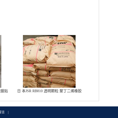
胶膜贴
日 本JSR RB810 透明颗粒 聚丁二烯橡胶
橡胶改性增韧 鞋材用RB橡胶
留言
|